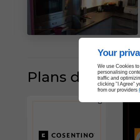
Your priva
We use Cookies to
Plans de travail
personalising conte
traffic and optimizi
clicking "I Agree" 
from our providers