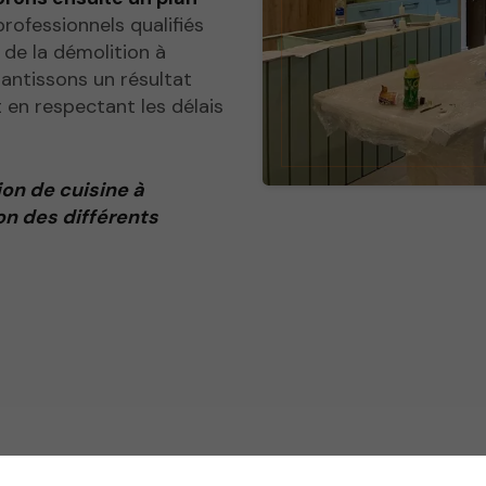
rofessionnels qualifiés
 de la démolition à
arantissons un résultat
 en respectant les délais
on de cuisine à
on des différents