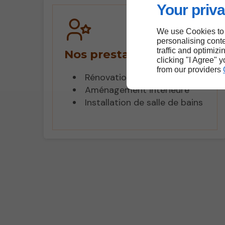
Your priva
We use Cookies to
personalising conte
traffic and optimizi
Nos prestations :
clicking "I Agree" 
from our providers
Rénovation de cuisine
Aménagement intérieure
Installation de salle de bains