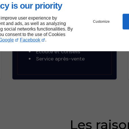
cy is our priority
 improve user experience by
Customize
nt and ads, as well as analyzing
ng social networks functionalities. By
Nos points forts :
you consent to the use of Cookies
Google
Facebook
.
Étude de faisabilité
Écoute et conseils
Service après-vente
Les raiso