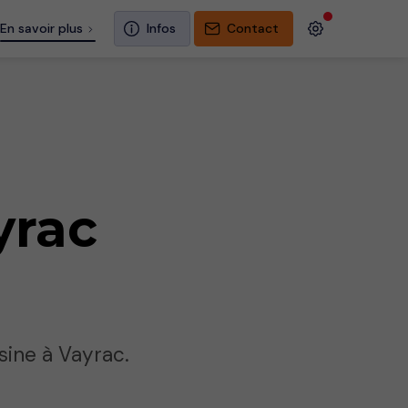
En savoir plus
Infos
Contact
yrac
sine à Vayrac.