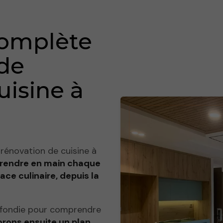
complète
 de
uisine à
 rénovation de cuisine à
prendre en main chaque
ce culinaire, depuis la
ofondie pour comprendre
rons ensuite un plan