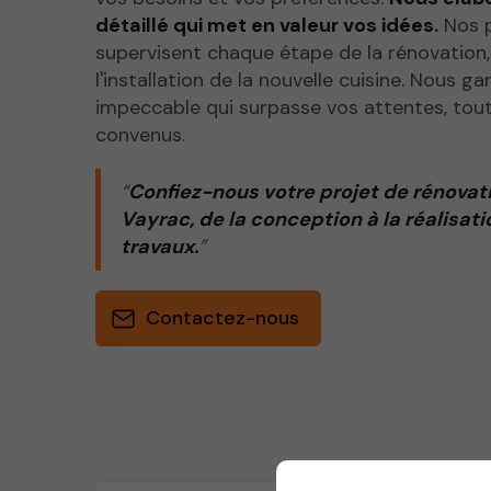
détaillé qui met en valeur vos idées.
Nos p
supervisent chaque étape de la rénovation,
l'installation de la nouvelle cuisine. Nous g
impeccable qui surpasse vos attentes, tout
convenus.
Confiez-nous votre projet de rénovati
Vayrac, de la conception à la réalisati
travaux.
Contactez-nous