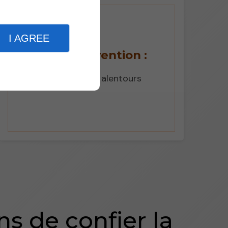
I AGREE
Zone d'intervention :
Vayrac et ses alentours
ns de confier la